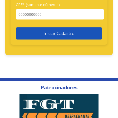
CPF* (somente números)
Iniciar Cadastro
Patrocinadores