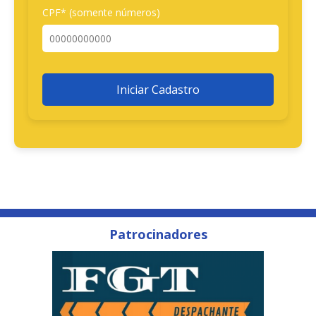
CPF* (somente números)
Iniciar Cadastro
Patrocinadores