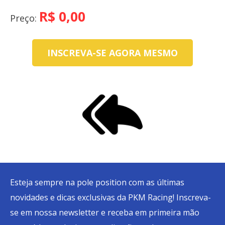
Day
R$
0,00
Preço:
Calendário
Cadastre-
INSCREVA-SE AGORA MESMO
se
Inscrições
Meu
Cadastro
Esteja sempre na pole position com as últimas
novidades e dicas exclusivas da PKM Racing! Inscreva-
se em nossa newsletter e receba em primeira mão