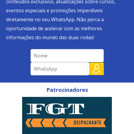
conteúdos exclusivos, atualizações sobre cursos,
eventos especiais e promoções imperdíveis
diretamente no seu WhatsApp. Não perca a
oportunidade de acelerar com as melhores
informações do mundo das duas rodas!
Patrocinadores