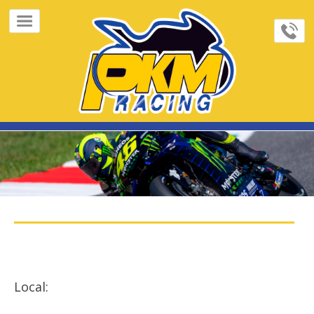
×
Home
Page
Sobre
Nós
FeedBacks
Contato
Galeria
de
Fotos
Indique
Local:
Cursos/Track